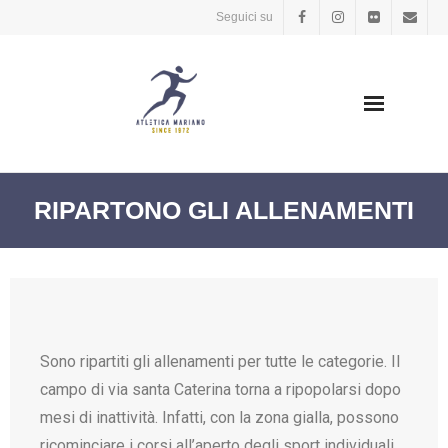
Seguici su
Home
RIPARTONO GLI ALLENAMENTI
Il centro
Chi Siamo
News
Sono ripartiti gli allenamenti per tutte le categorie. Il
campo di via santa Caterina torna a ripopolarsi dopo
Squadra
mesi di inattività. Infatti, con la zona gialla, possono
Record
ricominciare i corsi all’aperto degli sport individuali.